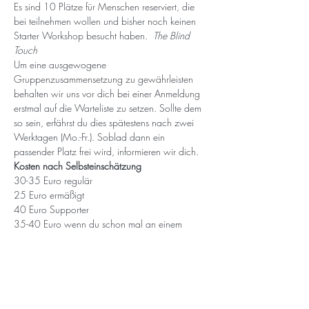
Es sind 10 Plätze für Menschen reserviert, die 
bei
 teilnehmen wollen und bisher noch keinen 
Starter Workshop besucht haben. 
 The Blind 
Touch
Um eine ausgewogene 
Gruppenzusammensetzung zu gewährleisten 
behalten wir uns vor dich bei einer Anmeldung 
erstmal auf die Warteliste zu setzen. Sollte dem 
so sein, erfährst du dies spätestens nach zwei 
Werktagen (Mo.-Fr.). Soblad dann ein 
passender Platz frei wird, informieren wir dich.
Kosten nach Selbsteinschätzung
30-35 Euro regulär
25 Euro ermäßigt
40 Euro Supporter 
35-40 Euro wenn du schon mal an einem 
Starter Workshop des Raum Für... teilgenommen 
hast, da es Schnupperpreise sind.
Sollte auch der ermäßigte Preis für dich nicht 
möglich sein, konntaktiere mich gerne - wir 
finden eine Lösung.