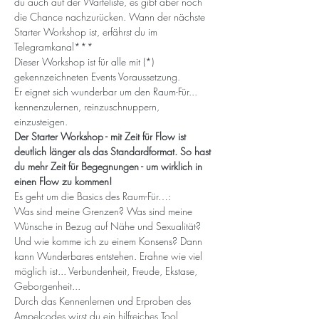
du auch auf der Warteliste, es gibt aber noch 
die Chance nachzurücken. Wann der nächste 
Starter Workshop ist, erfährst du im 
Telegramkanal***
Dieser Workshop ist für alle mit (*) 
gekennzeichneten Events Voraussetzung. 
Er eignet sich wunderbar um den Raum-Für... 
kennenzulernen, reinzuschnuppern, 
einzusteigen.
Der Starter Workshop - mit Zeit für Flow ist 
deutlich länger als das Standardformat. So hast 
du mehr Zeit für Begegnungen - um wirklich in 
einen Flow zu kommen!
Es geht um die Basics des Raum-Für…: 
Was sind meine Grenzen? Was sind meine 
Wünsche in Bezug auf Nähe und Sexualität? 
Und wie komme ich zu einem Konsens? Dann 
kann Wunderbares entstehen. Erahne wie viel 
möglich ist... Verbundenheit, Freude, Ekstase, 
Geborgenheit...
Durch das Kennenlernen und Erproben des 
Ampelcodes wirst du ein hilfreiches Tool 