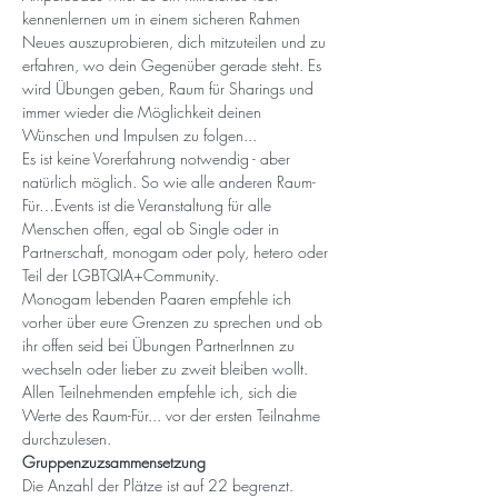
kennenlernen um in einem sicheren Rahmen 
Neues auszuprobieren, dich mitzuteilen und zu 
erfahren, wo dein Gegenüber gerade steht. Es 
wird Übungen geben, Raum für Sharings und 
immer wieder die Möglichkeit deinen 
Wünschen und Impulsen zu folgen...
Es ist keine Vorerfahrung notwendig - aber 
natürlich möglich. So wie alle anderen Raum-
Für…Events ist die Veranstaltung für alle 
Menschen offen, egal ob Single oder in 
Partnerschaft, monogam oder poly, hetero oder 
Teil der LGBTQIA+Community. 
Monogam lebenden Paaren empfehle ich 
vorher über eure Grenzen zu sprechen und ob 
ihr offen seid bei Übungen PartnerInnen zu 
wechseln oder lieber zu zweit bleiben wollt. 
Allen Teilnehmenden empfehle ich, sich die 
Werte des Raum-Für... vor der ersten Teilnahme 
durchzulesen. 
Gruppenzuzsammensetzung
Die Anzahl der Plätze ist auf 22 begrenzt. 