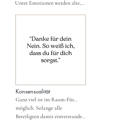
Veranstaltung teilnehmen will, 
Unter Emotionen werden alte, 
alles was als kinky gilt.
darf nicht unter Einfluss 
verdrängte Gefühle verstanden, 
bewusstseinsverändernder 
die dadurch manchmal mit 
Substanzen stehen. 

einer besonderen Kraft 
Sexuelle Hygiene und die 
auftreten. Gefühle hingegen sind 
Vermeidung der Verbreitung 
in Variationen Wut, Scham, 
von STIs (Sexuell übertragbaren 
Trauer, Angst und Freude, die 
Infektionen) gehören zum 
mit dem Jetzt in einem 
Standard des Raum-Für…

kohärenten Zusammenhang 
Je nach Konzept gibt es bei 
stehen. Beides ist willkommen 
(fast) allen Veranstaltungen 
und darf in achtsamer Weise 
Konsensualität
neben der Workshopleitung eine 
ausgedrückt werden.  Gefühle 
Ganz viel ist im Raum-Für… 
zusätzliche Awarenessperson. 

sind dein Tor zur Lebendigkeit! 
möglich. Solange alle 
Freiere bzw. fortgeschrittenere 
Und der Ausdruck und das 
Beteiligten damit einverstanden 
Formate setzen die Teilnahme 
Loslassen von Emotionen 
sind. Es ist also ein explizites 
an einem Starter Workshop 
können ein Schlüssel zur 
(verbales, oder nonverbales) „Ja“ 
oder ein persönliches 
Heilung sein.