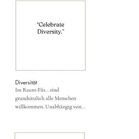
erforderlich, um körperliche 
Vorgespräch zum 
Berührung zu initiieren. Dabei 
Erfahrungshintergrund in Bezug 
gilt, lieber einmal zu viel 
auf Konsens und 
nachfragen. 

Eigenverantwortung voraus.

Konsens ist dynamisch. Das 
Zu weiteren (emotionalen) 
heißt, Impulse, Wünsche und 
Aspekten des Wertes der 
Grenzen können sich jederzeit 
Sicherheit lies auch den Wert 
ändern. Dein Ja, darf sich auch 
der Traumasensitivität sowie die 
jederzeit in ein Nein 
Regeln des Raum-Für…
verwandeln. Wichtig ist, dass du 
Diversität
es kommunizierst. Im 
Im Raum-Für… sind 
Starterworkshop bekommst du 
grundsätzlich alle Menschen 
mit dem Ampelcode ein 
willkommen. Unabhängig von 
Hilfsmittel an die Hand, um 
ihrer sexuellen Orientierung, 
dich mitzuteilen und 
ihrer Geschlechtsidentität, 
abzuchecken, wo dein 
ihrem (Nicht-)Beziehungsstatus, 
Gegenüber gerade steht.