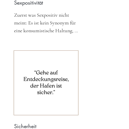
Sexpositivität
die deinem Wohl dienen sollen. 
Hast du einmal das Gefühl, dass 
Zuerst was Sexpositiv nicht 
dies nicht der Fall ist, mache 
meint: Es ist kein Synonym für 
eine Pause, sage nein, sorge gut 
eine konsumistische Haltung, in 
und liebevoll für dich. Du musst 
der Sex immer verfügbar sein 
es nicht begründen und es muss 
soll oder bei der Sex als 
auch für dich selbst nicht 
Ersatzbefriedigung für eigentlich 
rational nachvollziehbar sein. 
andere Bedürfnisse dient und 
Vertraue deiner Intuition. 
leicht unbewusst Grenzen 
Manchmal ist weniger mehr.
überschritten werden. Vielmehr 
wird Sexualität als wunderbarer 
und natürlicher Bestandteil 
jedes Menschen willkommen 
geheißen – in seinem ganz 
individuellen Ausdruck. 
Sexualität ist Lebensenergie, 
Sicherheit