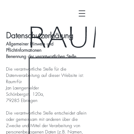
Datenschutzerklärung
Allgemeiner Hinweis und
Pflichtinformationen
Benennung der verantwortlichen Stelle
Die verantwortliche Stelle für die
Datenverarbeitung auf dieser Website ist:
Raum-Für
Jan Laengenfelder
Schönbergstr. 120a,
79285 Ebringen
Die verantwortliche Stelle entscheidet allein
oder gemeinsam mit anderen über die
Zwecke und Mittel der Verarbeitung von
personenbezogenen Daten (z.B. Namen,