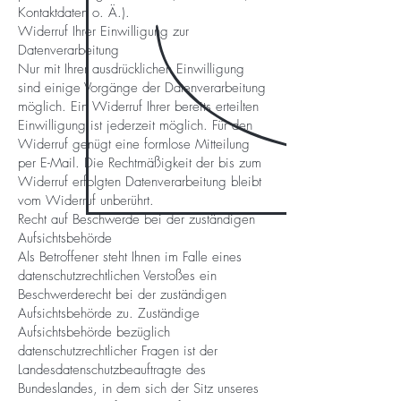
Kontaktdaten o. Ä.).
Widerruf Ihrer Einwilligung zur
Datenverarbeitung
Nur mit Ihrer ausdrücklichen Einwilligung
sind einige Vorgänge der Datenverarbeitung
möglich. Ein Widerruf Ihrer bereits erteilten
Einwilligung ist jederzeit möglich. Für den
Widerruf genügt eine formlose Mitteilung
per E-Mail. Die Rechtmäßigkeit der bis zum
Widerruf erfolgten Datenverarbeitung bleibt
vom Widerruf unberührt.
Recht auf Beschwerde bei der zuständigen
Aufsichtsbehörde
Als Betroffener steht Ihnen im Falle eines
datenschutzrechtlichen Verstoßes ein
Beschwerderecht bei der zuständigen
Aufsichtsbehörde zu. Zuständige
Aufsichtsbehörde bezüglich
datenschutzrechtlicher Fragen ist der
Landesdatenschutzbeauftragte des
Bundeslandes, in dem sich der Sitz unseres