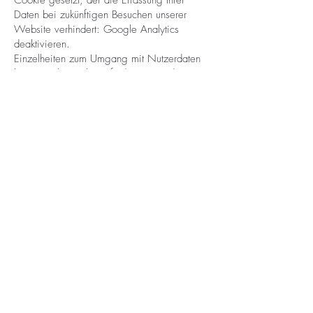
Cookie gesetzt, der die Erfassung Ihrer
Daten bei zukünftigen Besuchen unserer
Website verhindert: Google Analytics
deaktivieren.
Einzelheiten zum Umgang mit Nutzerdaten
bei Google Analytics finden Sie in der
Datenschutzerklärung von
Google:
https://support.google.com/analy
tics/answer/6004245?hl=de
.
Auftragsverarbeitung
Zur vollständigen Erfüllung der gesetzlichen
Datenschutzvorgaben haben wir mit Google
einen Vertrag über die Auftragsverarbeitung
abgeschlossen.
Demografische Merkmale bei Google
Analytics
Unsere Website verwendet die Funktion
“demografische Merkmale” von Google
Analytics. Mit ihr lassen sich Berichte
erstellen, die Aussagen zu Alter, Geschlecht
und Interessen der Seitenbesucher enthalten.
Diese Daten stammen aus