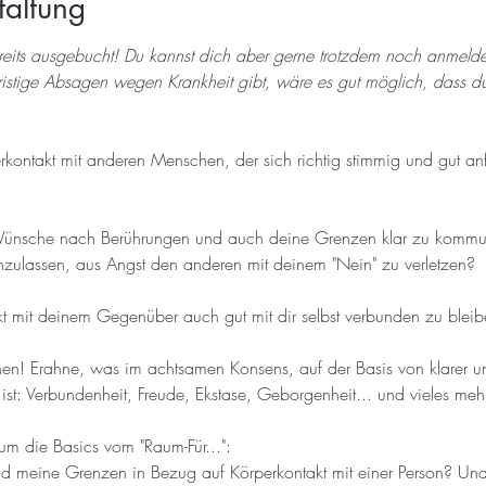
taltung
reits ausgebucht! Du kannst dich aber gerne trotzdem noch anmeld
fristige Absagen wegen Krankheit gibt, wäre es gut möglich, dass 
ontakt mit anderen Menschen, der sich richtig stimmig und gut anfüh
nsche nach Berührungen und auch deine Grenzen klar zu kommunizi
nzulassen, aus Angst den anderen mit deinem "Nein" zu verletzen? 
t mit deinem Gegenüber auch gut mit dir selbst verbunden zu blei
n! Erahne, was im achtsamen Konsens, auf der Basis von klarer u
st: Verbundenheit, Freude, Ekstase, Geborgenheit... und vieles meh
m die Basics vom "Raum-Für...":
meine Grenzen in Bezug auf Körperkontakt mit einer Person? Un