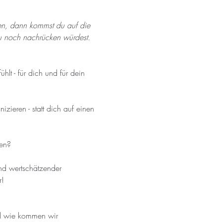
en, dann kommst du auf die 
du noch nachrücken würdest.
lt - für dich und für dein 
eren - statt dich auf einen 
ben?
nd wertschätzender 
r!
d wie kommen wir 