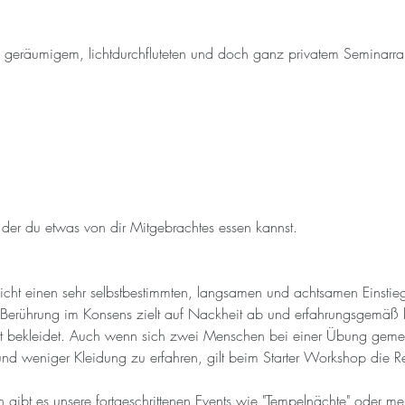
m geräumigem, lichtdurchfluteten und doch ganz privatem Seminarra
der du etwas von dir Mitgebrachtes essen kannst. 
icht einen sehr selbstbestimmten, langsamen und achtsamen Einstieg
Berührung im Konsens zielt auf Nackheit ab und erfahrungsgemäß b
t bekleidet. Auch wenn sich zwei Menschen bei einer Übung geme
und weniger Kleidung zu erfahren, gilt beim Starter Workshop die R
n gibt es unsere fortgeschrittenen Events wie "Tempelnächte" oder m