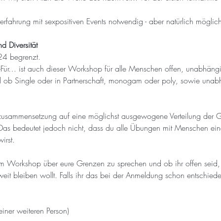
rerfahrung mit sexpositiven Events notwendig - aber natürlich möglich
 Diversität
 24 begrenzt. 
Für… ist auch dieser Workshop für alle Menschen offen, unabhängig
al ob Single oder in Partnerschaft, monogam oder poly, sowie una
usammensetzung auf eine möglichst ausgewogene Verteilung der Ge
as bedeutet jedoch nicht, dass du alle Übungen mit Menschen einer
irst.
em Workshop über eure Grenzen zu sprechen und ob ihr offen seid,
eit bleiben wollt. Falls ihr das bei der Anmeldung schon entschieden
einer weiteren Person)