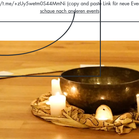
//t.me/+zUy5wetm0S44MmNi (copy and paste Link für neue Even
schaue nach anderen events