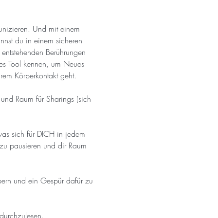
nizieren. Und mit einem 
st du in einem sicheren 
 entstehenden Berührungen 
hes Tool kennen, um Neues 
rem Körperkontakt geht.
und Raum für Sharings (sich 
 was sich für DICH in jedem 
 zu pausieren und dir Raum 
pern und ein Gespür dafür zu 
 durchzulesen. 