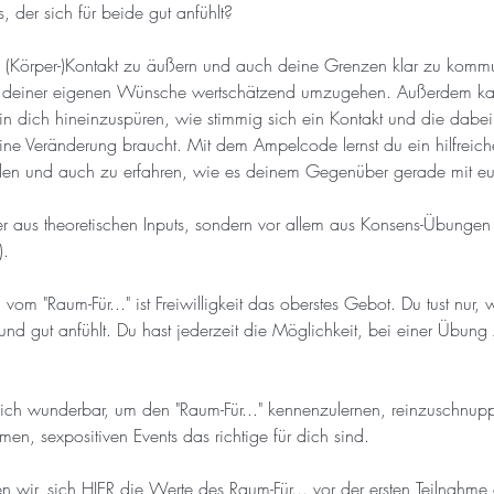
der sich für beide gut anfühlt?
(Körper-)Kontakt zu äußern und auch deine Grenzen klar zu kommu
 deiner eigenen Wünsche wertschätzend umzugehen. Außerdem kann
 dich hineinzuspüren, wie stimmig sich ein Kontakt und die dabei
eine Veränderung braucht. Mit dem Ampelcode lernst du ein hilfreic
ilen und auch zu erfahren, wie es deinem Gegenüber gerade mit eu
 aus theoretischen Inputs, sondern vor allem aus Konsens-Übungen 
. 
vom "Raum-Für..." ist Freiwilligkeit das oberstes Gebot. Du tust nur,
 gut anfühlt. Du hast jederzeit die Möglichkeit, bei einer Übung
sich wunderbar, um den "Raum-Für..." kennenzulernen, reinzuschnup
, sexpositiven Events das richtige für dich sind. 
 wir, sich 
HIER die Werte des Raum-Für... 
vor der ersten Teilnahme