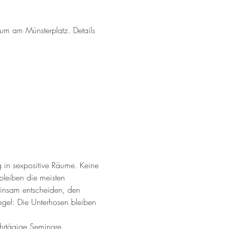
um am Münsterplatz. Details 
 in sexpositive Räume. Keine 
leiben die meisten 
insam entscheiden, den 
egel: Die Unterhosen bleiben 
ehrtägige Seminare.