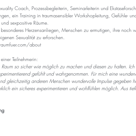
Sexuality Coach, Prozessbegleiterin, Seminarleiterin und Ekstaseforsch
en, ein Training in traumasensibler Workshopleitung, Gefühle- und S
e und sexpositive Räume.
lias besonderes Herzensanliegen, Menschen zu ermutigen, ihre noch 
igenen Sexualität zu erforschen.
raumfuer.com/about
einer Teilnehmerin:
den Raum so sicher wie möglich zu machen und diesen zu halten. Ich
xperimentierend gefühlt und wahrgenommen. Für mich eine wundervo
und gleichzeitig anderen Menschen wundervolle Impulse gegeben hat.
lich ein sicheres experimentieren und wohlfühlen möglich. Aus tie
ng