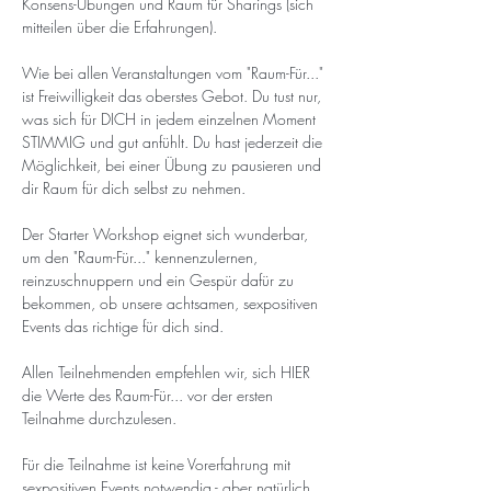
Konsens-Übungen und Raum für Sharings (sich 
mitteilen über die Erfahrungen). 
Wie bei allen Veranstaltungen vom "Raum-Für..." 
ist Freiwilligkeit das oberstes Gebot. Du tust nur, 
was sich für DICH in jedem einzelnen Moment 
STIMMIG und gut anfühlt. Du hast jederzeit die 
Möglichkeit, bei einer Übung zu pausieren und 
dir Raum für dich selbst zu nehmen.
Der Starter Workshop eignet sich wunderbar, 
um den "Raum-Für..." kennenzulernen, 
reinzuschnuppern und ein Gespür dafür zu 
bekommen, ob unsere achtsamen, sexpositiven 
Events das richtige für dich sind. 
Allen Teilnehmenden empfehlen wir, sich 
HIER 
die Werte des Raum-Für... 
vor der ersten 
Teilnahme durchzulesen. 
Für die Teilnahme ist keine Vorerfahrung mit 
sexpositiven Events notwendig - aber natürlich 