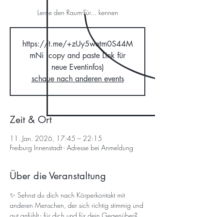
Lerne den Raum-Für... kennen
https://t.me/+zUy5wetm0S44M
mNi (copy and paste Link für
neue Eventinfos)
schaue nach anderen events
Zeit & Ort
11. Jan. 2026, 17:45 – 22:15
Freiburg Innenstadt - Adresse bei Anmeldung
Über die Veranstaltung
✨ Sehnst du dich nach Körperkontakt mit 
anderen Menschen, der sich richtig stimmig und 
gut anfühlt - für dich und für dein Gegenüber? 