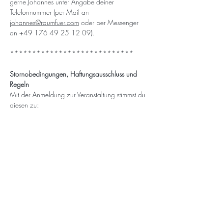
gerne Johannes unter Angabe deiner 
Telefonnummer (per Mail an 
johannes@raumfuer.com
 oder per Messenger 
an +49 176 49 25 12 09).
****************************
Stornobedingungen, Haftungsausschluss und 
Regeln
Mit der Anmeldung zur Veranstaltung stimmst du 
diesen zu:
Stornobedingungen
Wir möchten darauf hinweisen, dass wir 
Anfang 2025 die Stornobedingungen vom 
Raum-Für... aktualisiert haben. Denn Absagen, 
vor allem wenn sie kurzfristig sind, bringen 
einen sehr hohen Arbeitsaufwand mit sich - 
auch wenn bereits Menschen auf der Warteliste 
stehen. 
Grundsätzlich gilt daher: Deine Anmeldung ist 
verbindlich und bei Absage wird eine 