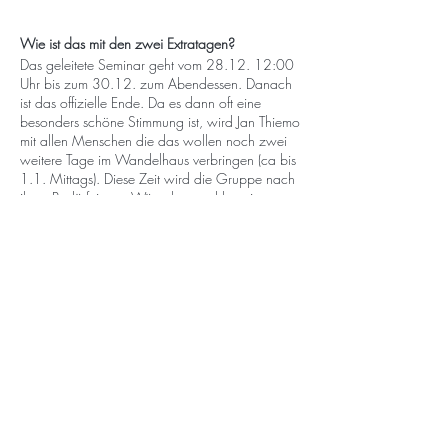
Wie ist das mit den zwei Extratagen?
Das geleitete Seminar geht vom 28.12. 12:00
Uhr bis zum 30.12. zum Abendessen. Danach
ist das offizielle Ende. Da es dann oft eine
besonders schöne Stimmung ist, wird Jan Thiemo
mit allen Menschen die das wollen noch zwei
weitere Tage im Wandelhaus verbringen (ca bis
1.1. Mittags). Diese Zeit wird die Gruppe nach
ihren Bedürfnissen, Wünschen und kreativen
Ideen gemeinsam gestalten. Hierfür fallen
lediglich die Kosten für Unterkunft uns
Selbstverpflegung an.
Die Empfehlung ist, diese zwei Tage noch
"mitzunehmen" und dir zeitlich zu gönnen - so
kann das erlebte leichter integriert werden und
vor allem das Schöne noch länger nachklingen!
Seminarkosten - sliding Scale nach
Selbsteinschätzung
290 Euro regulär