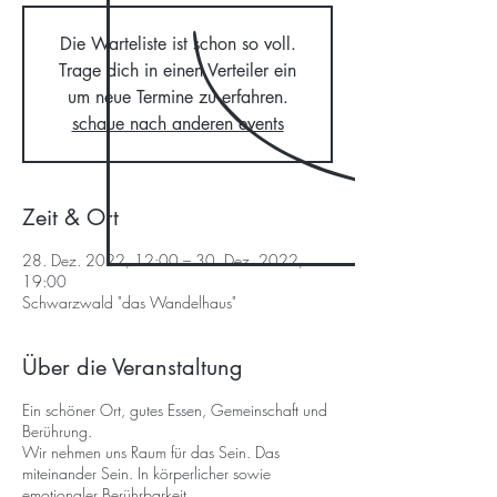
Die Warteliste ist schon so voll.
Trage dich in einen Verteiler ein
um neue Termine zu erfahren.
schaue nach anderen events
Zeit & Ort
28. Dez. 2022, 12:00 – 30. Dez. 2022,
19:00
Schwarzwald "das Wandelhaus"
Über die Veranstaltung
Ein schöner Ort, gutes Essen, Gemeinschaft und
Berührung.
Wir nehmen uns Raum für das Sein. Das
miteinander Sein. In körperlicher sowie
emotionaler Berührbarkeit.