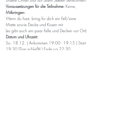
unsere Ohren und vor allem Seelen verwöhnen!
Voraussetzungen für die Teilnahme:
 Keine,
Mitbringen: 
Wenn du hast, bring für dich ein Fell/eine 
Matte sowie Decke und Kissen mit 
(es gibt auch ein paar Felle und Decken vor Ort)
Datum und Uhrzeit: 
So. 18.12. | Ankommen 19:00 - 19:15 | Start 
19:30 (Türe schließt) | Ende ca 22:30
Plätze: 
Die Anzahl der Plätze ist auf 45 
begrenzt. 
Preis nach Selbsteinschätzung:
25-30€  regulär, 
20€ ermäßigt, 
35€ Supporter
Sollte dir auch der ermäßigte Preis momentan 
 nicht möglich sein, kontaktiere mich gerne, wir 
finden eine Lösung. 
Ort: 
Im Herzen Freiburgs, über den Dächern der 
Stadt, in einem geräumigem, lichtdurchfluteten 
und doch ganz privatem und gemütlichem 