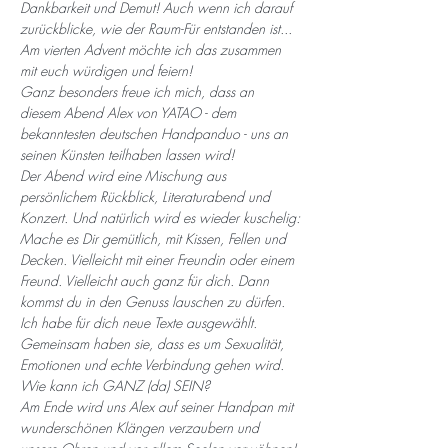
Dankbarkeit und Demut! Auch wenn ich darauf 
zurückblicke, wie der Raum-Für entstanden ist...
Am vierten Advent möchte ich das zusammen 
mit euch würdigen und feiern! 
Ganz besonders freue ich mich, dass an 
diesem Abend Alex von YATAO - dem 
bekanntesten deutschen Handpanduo - uns an 
seinen Künsten teilhaben lassen wird! 
Der Abend wird eine Mischung aus 
persönlichem Rückblick, Literaturabend und 
Konzert. Und natürlich wird es wieder kuschelig:
Mache es Dir gemütlich, mit Kissen, Fellen und 
Decken. Vielleicht mit einer Freundin oder einem 
Freund. Vielleicht auch ganz für dich. Dann 
kommst du in den Genuss lauschen zu dürfen. 
Ich habe für dich neue Texte ausgewählt. 
Gemeinsam haben sie, dass es um Sexualität, 
Emotionen und echte Verbindung gehen wird. 
Wie kann ich GANZ (da) SEIN?
Am Ende wird uns Alex auf seiner Handpan mit 
wunderschönen Klängen verzaubern und 