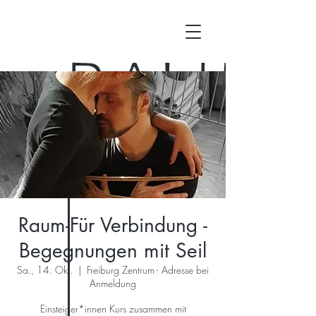
Raum-Für Verbindung -
Begegnungen mit Seil
Sa., 14. Okt.
  |  
Freiburg Zentrum - Adresse bei
Anmeldung
Einsteiger*innen Kurs zusammen mit