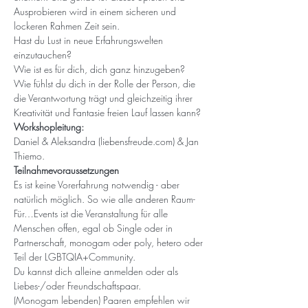
Ausprobieren wird in einem sicheren und 
lockeren Rahmen Zeit sein. 
Hast du Lust in neue Erfahrungswelten 
einzutauchen?
Wie ist es für dich, dich ganz hinzugeben? 
Wie fühlst du dich in der Rolle der Person, die 
die Verantwortung trägt und gleichzeitig ihrer 
Kreativität und Fantasie freien Lauf lassen kann?
Workshopleitung:
Daniel & Aleksandra (liebensfreude.com) & Jan 
Thiemo. 
Teilnahmevoraussetzungen
Es ist keine Vorerfahrung notwendig - aber 
natürlich möglich. So wie alle anderen Raum-
Für…Events ist die Veranstaltung für alle 
Menschen offen, egal ob Single oder in 
Partnerschaft, monogam oder poly, hetero oder 
Teil der LGBTQIA+Community.
Du kannst dich alleine anmelden oder als 
Liebes-/oder Freundschaftspaar.
(Monogam lebenden) Paaren empfehlen wir 