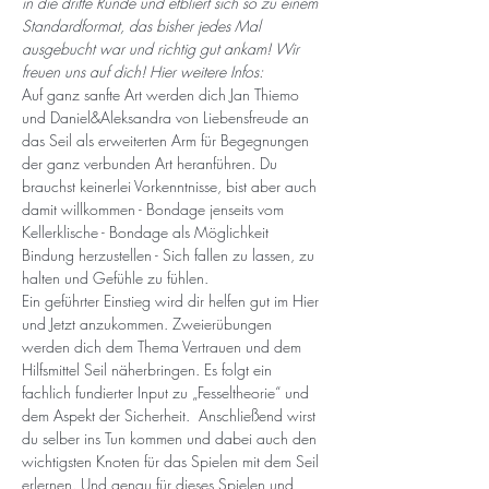
in die dritte Runde und etbliert sich so zu einem 
Standardformat, das bisher jedes Mal 
ausgebucht war und richtig gut ankam! Wir 
freuen uns auf dich! Hier weitere Infos:
Auf ganz sanfte Art werden dich Jan Thiemo 
und Daniel&Aleksandra von Liebensfreude an 
das Seil als erweiterten Arm für Begegnungen 
der ganz verbunden Art heranführen. Du 
brauchst keinerlei Vorkenntnisse, bist aber auch 
damit willkommen - Bondage jenseits vom 
Kellerklische - Bondage als Möglichkeit 
Bindung herzustellen - Sich fallen zu lassen, zu 
halten und Gefühle zu fühlen.
Ein geführter Einstieg wird dir helfen gut im Hier 
und Jetzt anzukommen. Zweierübungen 
werden dich dem Thema Vertrauen und dem 
Hilfsmittel Seil näherbringen. Es folgt ein 
fachlich fundierter Input zu „Fesseltheorie“ und 
dem Aspekt der Sicherheit.  Anschließend wirst 
du selber ins Tun kommen und dabei auch den 
wichtigsten Knoten für das Spielen mit dem Seil 
erlernen. Und genau für dieses Spielen und 