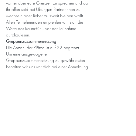
vorher über eure Grenzen zu sprechen und ob 
ihr offen seid bei Übungen PartnerInnen zu 
wechseln oder lieber zu zweit bleiben wollt.
Allen Teilnehmenden empfehlen wir, sich die 
Werte des Raum-Für... vor der Teilnahme 
durchzulesen.
Gruppenzuzsammensetzung
Die Anzahl der Plätze ist auf 22 begrenzt.
Um eine ausgewogene 
Gruppenzusammensetzung zu gewährleisten 
behalten wir uns vor dich bei einer Anmeldung 
erstmal auf die Warteliste zu setzen. Sollte dem 
so sein, erfährst du dies spätestens nach zwei 
Werktagen (Mo.-Fr.). Sobald dann ein 
passender Platz frei wird, informieren wir dich.
Kosten nach Selbsteinschätzung
65 Euro regulär
55 Euro ermäßigt
80 Euro Supporter
Sollte auch der ermäßigte Preis für dich eine zu 
große Hürde sein, kontaktiere mich gerne und 